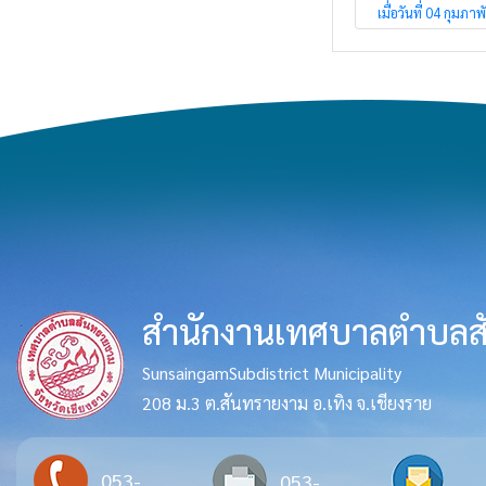
เมื่อวันที่ 04 กุมภาพ
สำนักงานเทศบาลตำบลส
SunsaingamSubdistrict Municipality
208 ม.3 ต.สันทรายงาม อ.เทิง จ.เชียงราย
053-
053-